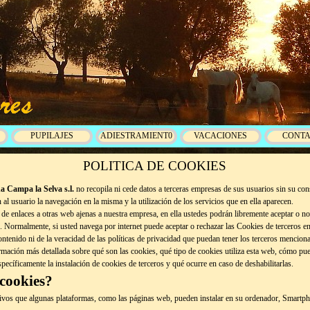
PUPILAJES
ADIESTRAMIENT0
VACACIONES
CONT
POLITICA DE COOKIES
 Campa la Selva s.l.
no recopila ni cede datos a terceras empresas de sus usuarios sin su co
 al usuario la navegación en la misma y la utilización de los servicios que en ella aparecen.
de enlaces a otras web ajenas a nuestra empresa, en ella ustedes podrán libremente aceptar o no 
 Normalmente, si usted navega por internet puede aceptar o rechazar las Cookies de terceros e
ontenido ni de la veracidad de las políticas de privacidad que puedan tener los terceros menciona
mación más detallada sobre qué son las cookies, qué tipo de cookies utiliza esta web, cómo pue
ecíficamente la instalación de cookies de terceros y qué ocurre en caso de deshabilitarlas.
 cookies?
vos que algunas plataformas, como las páginas web, pueden instalar en su ordenador, Smartphon