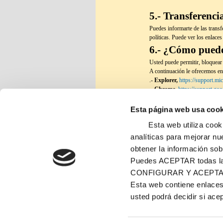
5.- Transferenci
Puedes informarte de las transfe
políticas. Puede ver los enlaces
6.- ¿Cómo puedo
Usted puede permitir, bloquear 
A continuación le ofrecemos en
.-
Explorer,
https://support.m
.-
Chrome
,
https://support.g
.- Safari
,
https://support.apple
.- Firefox
,
https://support.mozi
Esta página web usa cook
deshabilitar-cookies-que-los-si
Esta web utiliza cookies 
.- Opera,
https://help.opera.c
7.- Ejercicios de
analíticas para mejorar nu
obtener la información sob
Puede consultar en la Política 
Puedes ACEPTAR todas las
CONFIGURAR Y ACEPTA
Esta web contiene enlaces 
usted podrá decidir si ace