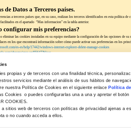
as de Datos a Terceros países.
rencias a terceros países que, en su caso, realizan los terceros identificados en esta política de
 facilitados en el apartado “Mas informacion” en la tabla anterior.
 configurar mis preferencias?
o eliminar las cookies instaladas en su equipo mediante la configuración de las opciones de su 
laces en los que encontrará información sobre cómo puede activar sus preferencias en los princ
icrosoft.com/es-es/help/17442/windows-internet-explorer-delete-manage-cookies
oogle.com/chrome/answer/95647?hl=es
.com/es-es/guide/safari/sfri11471/mac
lla.org/es/kb/habilitar-y-deshabilitar-cookies-sitios-web-rastrear-preferencias?redirectlocale=es
ies
tios-we
propias y de terceros con una finalidad técnica, personalizac
om/en/latest/web-preferences/#cookies
 sus derechos.
estros servicios mediante el análisis de sus hábitos de navegac
re nuestra Política de Cookies en el siguiente enlace
Política d
de Privacidad que figura en esta web los derechos que le asisten y como puede ejercitarlos.
 Cookies o puedes configurarlas una a una y apretar el botón
R COOKIES.
a sitios web de terceros con políticas de privacidad ajenas a e
pta o no cuando acceda a ellos.