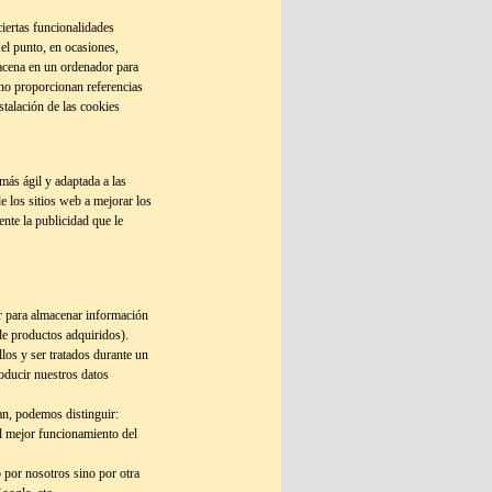
ciertas funcionalidades
el punto, en ocasiones,
macena en un ordenador para
 no proporcionan referencias
stalación de las cookies
más ágil y adaptada a las
 los sitios web a mejorar los
ente la publicidad que le
ar para almacenar información
 de productos adquiridos).
los y ser tratados durante un
roducir nuestros datos
an, podemos distinguir:
el mejor funcionamiento del
 por nosotros sino por otra