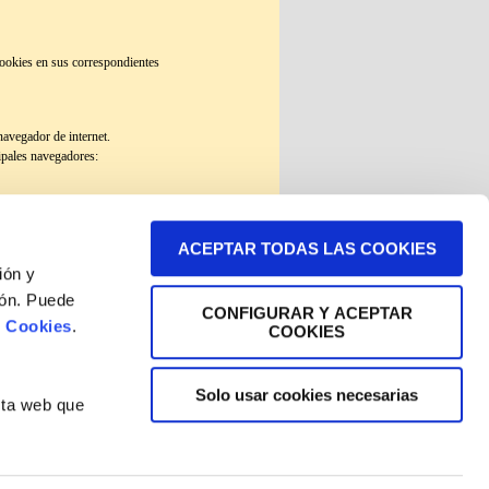
 cookies en sus correspondientes
navegador de internet.
ipales navegadores:
&redirectslug=habilitar-y-
ACEPTAR TODAS LAS COOKIES
ión y
ión. Puede
CONFIGURAR Y ACEPTAR
e Cookies
.
COOKIES
Solo usar cookies necesarias
sta web que