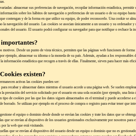
mas.
riadas: almacenar sus preferencias de navegación, recopilar información estadística, permitir 
 información sobre los hábitos de navegación o preferencias de un usuario o de su equipo hasta 
que contengan y de la forma en que utilice su equipo, de poder reconocerlo. Una cookie se al
imo la navegación del usuario. Las cookies se asocian únicamente a un usuario y su ordenador y
onales del usuario. El usuario podrá configurar su navegador para que notifique o rechace la in
n importantes?
ios motivos. Desde un punto de vista técnico, permiten que las páginas web funcionen de forma 
 por ejemplo, almacenar su idioma o la moneda de su país. Además, ayudan a los responsables de
 la información estadística que recogen a través de ellas. Finalmente, sirven para hacer más efici
 Cookies existen?
ermanecen activas las cookies pueden ser:
s para recabar y almacenar datos mientras el usuario accede a una página web. Se suelen emple
 la prestación del servicio solicitado por el usuario en una sola ocasión (por ejemplo, una lista
n tipo de cookies por las que los datos siguen almacenados en el terminal y puede accederse a el
de borrado. Se utilizan por ejemplo en el proceso de compra o registro para evitar tener que int
gestione el equipo o dominio desde donde se envían las cookies y trate los datos que se obteng
as que se envían al dispositivo de los usuarios gestionados exclusivamente por nosotros para 
s por la web que está visitando.
ellas que se envían al dispositivo del usuario desde un equipo o dominio que no es gestionado