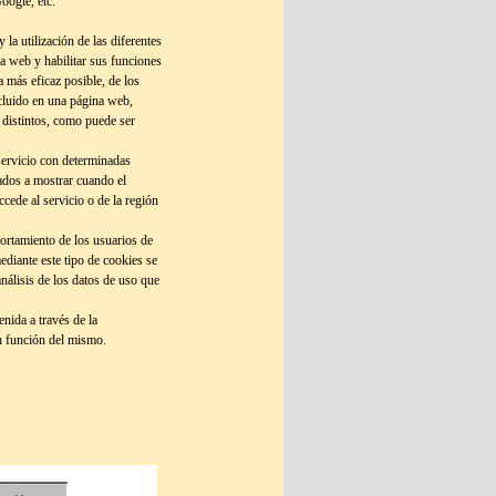
oogle, etc.
la utilización de las diferentes
ina web y habilitar sus funciones
a más eficaz posible, de los
ncluido en una página web,
s distintos, como puede ser
 servicio con determinadas
tados a mostrar cuando el
ccede al servicio o de la región
portamiento de los usuarios de
ediante este tipo de cookies se
análisis de los datos de uso que
nida a través de la
en función del mismo.