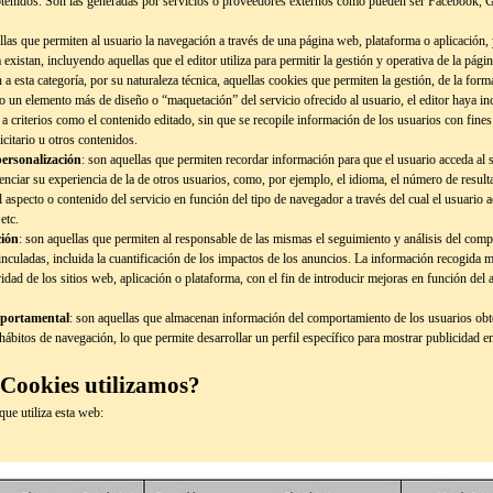
 obtenidos. Son las generadas por servicios o proveedores externos como pueden ser Facebook, G
llas que permiten al usuario la navegación a través de una página web, plataforma o aplicación, y 
 existan, incluyendo aquellas que el editor utiliza para permitir la gestión y operativa de la pág
a esta categoría, por su naturaleza técnica, aquellas cookies que permiten la gestión, de la form
o un elemento más de diseño o “maquetación” del servicio ofrecido al usuario, el editor haya i
 a criterios como el contenido editado, sin que se recopile información de los usuarios con fine
icitario u otros contenidos.
personalización
: son aquellas que permiten recordar información para que el usuario acceda al
renciar su experiencia de la de otros usuarios, como, por ejemplo, el idioma, el número de resul
 aspecto o contenido del servicio en función del tipo de navegador a través del cual el usuario a
etc.
ción
: son aquellas que permiten al responsable de las mismas el seguimiento y análisis del com
vinculadas, incluida la cuantificación de los impactos de los anuncios. La información recogida m
ividad de los sitios web, aplicación o plataforma, con el fin de introducir mejoras en función del 
mportamental
: son aquellas que almacenan información del comportamiento de los usuarios obte
ábitos de navegación, lo que permite desarrollar un perfil específico para mostrar publicidad 
 Cookies utilizamos?
ue utiliza esta web: