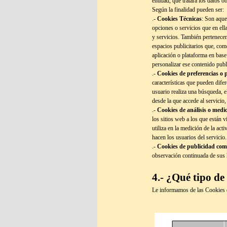
entidad, que tratará los datos
Según la finalidad pueden ser:
.-
Cookies Técnicas
: Son aque
opciones o servicios que en ella
y servicios. También pertenecen 
espacios publicitarios que, com
aplicación o plataforma en base
personalizar ese contenido publ
.-
Cookies de preferencias o 
características que pueden dife
usuario realiza una búsqueda, el
desde la que accede al servicio, 
.-
Cookies de análisis o medi
los sitios web a los que están 
utiliza en la medición de la act
hacen los usuarios del servicio.
.-
Cookies de publicidad co
observación continuada de sus h
4.- ¿Qué tipo de
Le informamos de las Cookies q